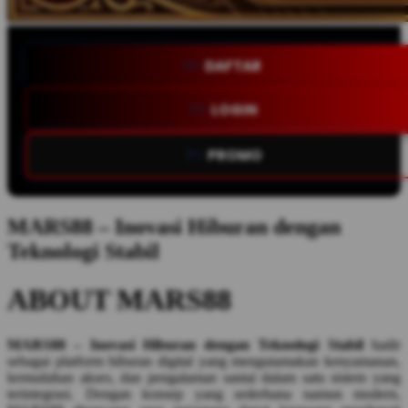
DAFTAR
LOGIN
PROMO
MARS88 – Inovasi Hiburan dengan
Teknologi Stabil
ABOUT MARS88
MARS88 – Inovasi Hiburan dengan Teknologi Stabil
hadir
sebagai platform hiburan digital yang mengutamakan kenyamanan,
kemudahan akses, dan pengalaman santai dalam satu sistem yang
terintegrasi. Dengan konsep yang sederhana namun modern,