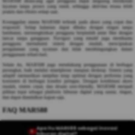
MARS88 dirancang agar pengguna dapat langsung menikmati
layanan tanpa proses yang rumit, sehingga aktivitas terasa lebih
praktis dan efisien setiap saat.
Keunggulan utama MARS88 terletak pada akses yang cepat dan
responsif. Setiap halaman dapat dibuka dengan ringan tanpa
hambatan, memungkinkan pengguna berpindah antar fitur dengan
lancar tanpa gangguan. Navigasi yang intuitif juga membantu
pengguna memahami sistem dengan mudah, menciptakan
pengalaman yang nyaman dan tidak membingungkan dalam
penggunaan sehari-hari.
Selain itu, MARS88 juga mendukung penggunaan di berbagai
perangkat, baik melalui smartphone maupun desktop. Sistem yang
adaptif memastikan tampilan tetap optimal dengan performa yang
konsisten di berbagai kondisi jaringan. Dengan kombinasi akses
mudah, sistem cepat, dan desain user-friendly, MARS88 menjadi
pilihan tepat sebagai platform hiburan digital yang santai, ringan,
dan dapat diandalkan kapan saja.
FAQ MARS88
Apa itu MARS88 sebagai inovasi
Q
hiburan digital?