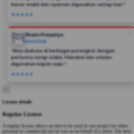
benar stabil dan nyaman digunakan setiap hari.”
★★★★★
❝
Ilham Prasetyo
MAKASSAR
“Bisa diakses di berbagai perangkat dengan
performa tetap stabil. Fleksibel dan efisien
digunakan kapan saja.”
★★★★★
×
License details
Regular License
A regular license allows an item to be used in one project for either
personal or commercial use by you or on behalf of a client. The item