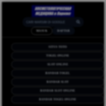
MASUK
DAFTAR
SITUS TOTO
TOGEL ONLINE
SLOT ONLINE
BANDAR TOGEL
BANDAR SLOT
BANDAR SLOT ONLINE
BANDAR TOGEL ONLINE