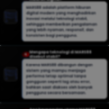
MARS88 adalah platform hiburan
digital modern yang menghadirkan
inovasi melalui teknologi stabil,
sehingga memberikan pengalaman
yang lebih nyaman, responsif, dan
konsisten bagi pengguna.
Mengapa teknologi di MARS88
Q
disebut stabil?
Karena MARS88 dibangun dengan
sistem yang mampu menjaga
performa tetap optimal tanpa
gangguan seperti lag atau error,
bahkan saat diakses oleh banyak
pengguna secara bersamaan.