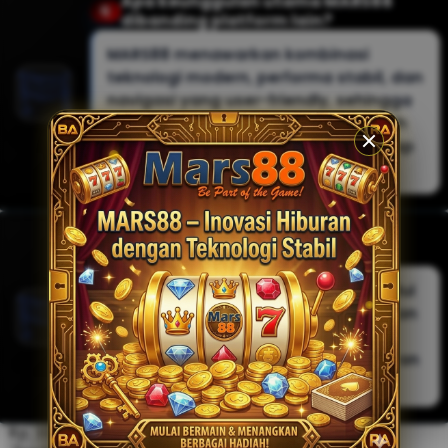
Apa keunggulan utama MARS88
Q
dibanding platform lain?
MARS88 menawarkan kombinasi
teknologi modern, performa stabil, dan
navigasi yang user-friendly, sehingga
memberikan pengalaman yang lebih
efisien dan nyaman digunakan setiap
hari.
Apakah MARS88 bisa diakses di
Q
berbagai perangkat?
Ya, MARS88 mendukung akses melalui
smartphone maupun desktop dengan
desain responsif, sehingga tetap
optimal digunakan di berbagai ukuran
layar dan kondisi jaringan.
Rp.
10.000